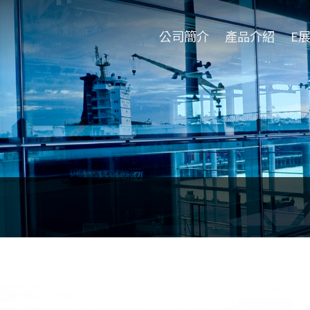
公司簡介
產品介紹
E