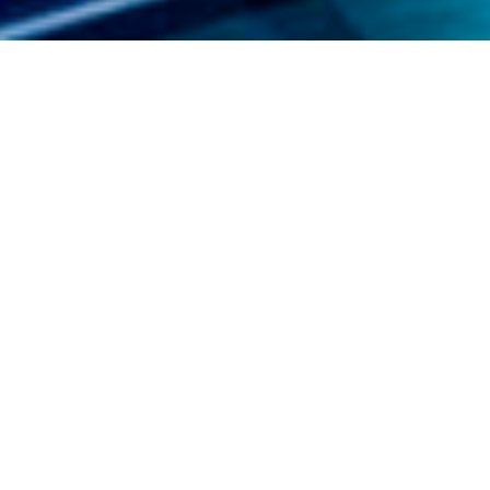
關於我們
金寶泰食品機械專業製造:全自動蛋捲機.蛋捲機.攪拌
機,發酵箱,蒸箱,饅頭,包子,豆餡機,銅鑼燒,蛋餅等食品
設備